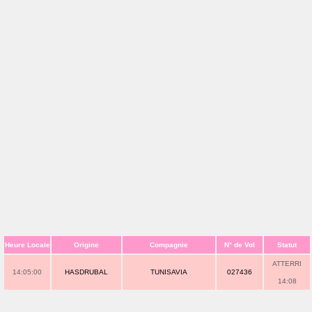
Heure Locale
Origine
Compagnie
N° de Vol
Statut
ATTERRI
14:05:00
HASDRUBAL
TUNISAVIA
027436
14:08