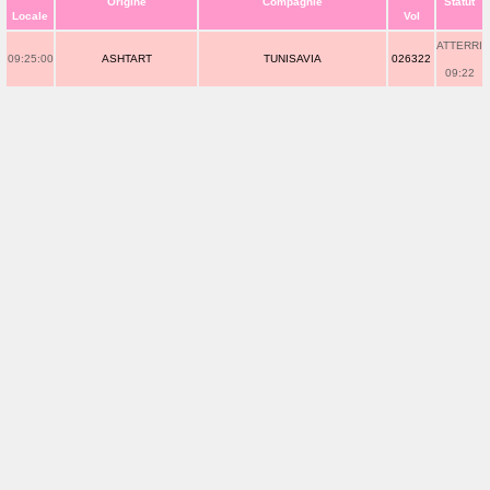
Origine
Compagnie
Statut
Locale
Vol
ATTERRI
09:25:00
ASHTART
TUNISAVIA
026322
09:22