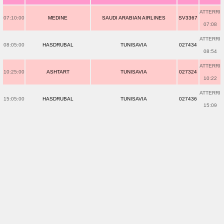
ATTERRI
07:10:00
MEDINE
SAUDI ARABIAN AIRLINES
SV3367
07:08
ATTERRI
08:05:00
HASDRUBAL
TUNISAVIA
027434
08:54
ATTERRI
10:25:00
ASHTART
TUNISAVIA
027324
10:22
ATTERRI
15:05:00
HASDRUBAL
TUNISAVIA
027436
15:09