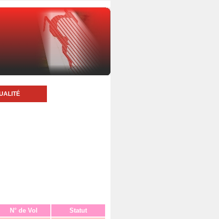
UALITÉ
N° de Vol
Statut