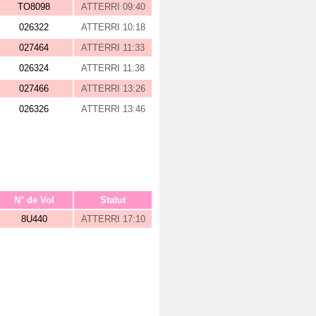
TO8098
ATTERRI 09:40
026322
ATTERRI 10:18
027464
ATTERRI 11:33
026324
ATTERRI 11:38
027466
ATTERRI 13:26
026326
ATTERRI 13:46
N° de Vol
Statut
8U440
ATTERRI 17:10