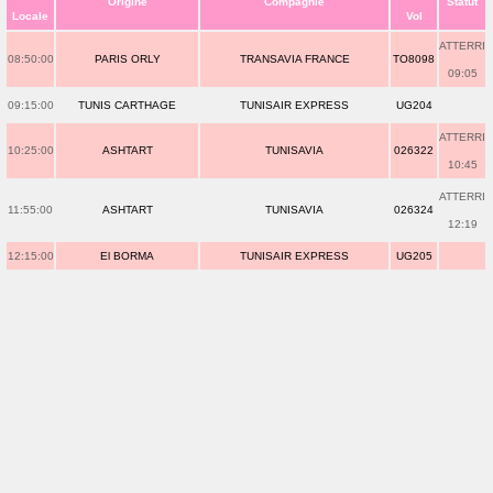
Origine
Compagnie
Statut
Locale
Vol
ATTERRI
08:50:00
PARIS ORLY
TRANSAVIA FRANCE
TO8098
09:05
09:15:00
TUNIS CARTHAGE
TUNISAIR EXPRESS
UG204
ATTERRI
10:25:00
ASHTART
TUNISAVIA
026322
10:45
ATTERRI
11:55:00
ASHTART
TUNISAVIA
026324
12:19
12:15:00
El BORMA
TUNISAIR EXPRESS
UG205