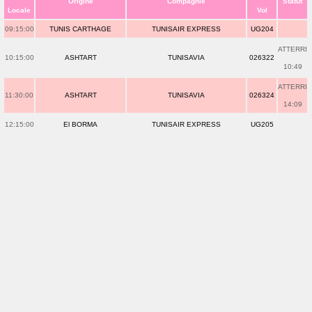
Origine
Compagnie
Statut
Locale
Vol
09:15:00
TUNIS CARTHAGE
TUNISAIR EXPRESS
UG204
ATTERRI
10:15:00
ASHTART
TUNISAVIA
026322
10:49
ATTERRI
11:30:00
ASHTART
TUNISAVIA
026324
14:09
12:15:00
El BORMA
TUNISAIR EXPRESS
UG205