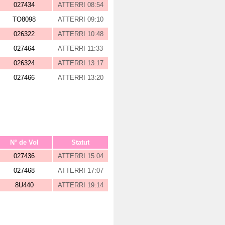
027434
ATTERRI 08:54
TO8098
ATTERRI 09:10
026322
ATTERRI 10:48
027464
ATTERRI 11:33
026324
ATTERRI 13:17
027466
ATTERRI 13:20
N° de Vol
Statut
027436
ATTERRI 15:04
027468
ATTERRI 17:07
8U440
ATTERRI 19:14