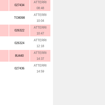
ATTERRI
027434
08:48
ATTERRI
TO8098
10:04
ATTERRI
026322
10:47
ATTERRI
026324
12:18
ATTERRI
8U440
14:37
ATTERRI
027436
14:59