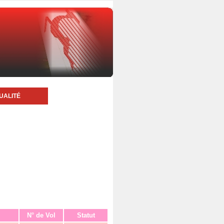
UALITÉ
N° de Vol
Statut