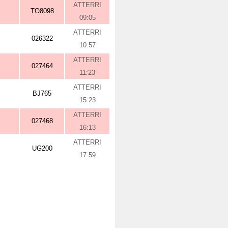
ATTERRI
TO8098
09:05
ATTERRI
026322
10:57
ATTERRI
027464
11:23
ATTERRI
BJ765
15:23
ATTERRI
027468
16:13
ATTERRI
UG200
17:59