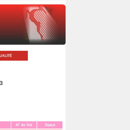
UALITÉ
3
N° de Vol
Statut