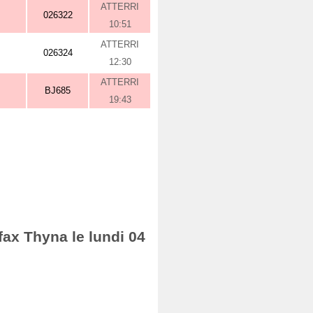
ATTERRI
026322
10:51
ATTERRI
026324
12:30
ATTERRI
BJ685
19:43
fax Thyna le lundi 04