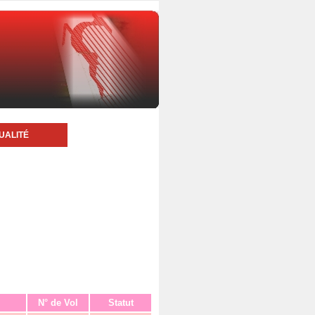
UALITÉ
N° de Vol
Statut