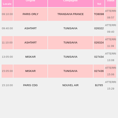
Origine
Compagnie
Statut
Locale
Vol
ATTERRI
09:10:00
PARIS ORLY
TRANSAVIA FRANCE
TO8098
08:57
ATTERRI
09:40:00
ASHTART
TUNISAVIA
026322
09:40
ATTERRI
11:10:00
ASHTART
TUNISAVIA
026324
11:39
ATTERRI
13:05:00
MISKAR
TUNISAVIA
027434
13:08
ATTERRI
15:05:00
MISKAR
TUNISAVIA
027436
15:06
ATTERRI
15:10:00
PARIS CDG
NOUVEL AIR
BJ765
15:29