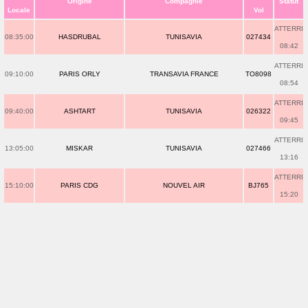
Origine
Compagnie
Statut
Locale
Vol
ATTERRI
08:35:00
HASDRUBAL
TUNISAVIA
027434
08:42
ATTERRI
09:10:00
PARIS ORLY
TRANSAVIA FRANCE
TO8098
08:54
ATTERRI
09:40:00
ASHTART
TUNISAVIA
026322
09:45
ATTERRI
13:05:00
MISKAR
TUNISAVIA
027466
13:16
ATTERRI
15:10:00
PARIS CDG
NOUVEL AIR
BJ765
15:20