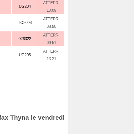
ATTERRI
UG204
10:09
ATTERRI
TO8098
08:50
ATTERRI
026322
09:51
ATTERRI
UG205
13:21
Sfax Thyna le vendredi