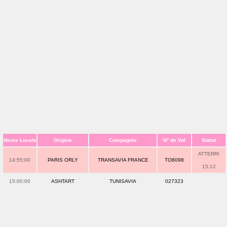
Heure Locale
Origine
Compagnie
N° de Vol
Statut
ATTERRI
14:55:00
PARIS ORLY
TRANSAVIA FRANCE
TO8098
15:12
15:00:00
ASHTART
TUNISAVIA
027323