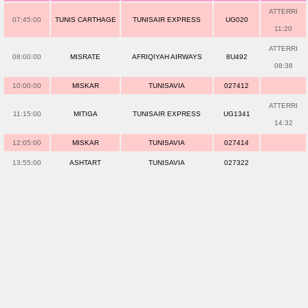
ATTERRI
07:45:00
TUNIS CARTHAGE
TUNISAIR EXPRESS
UG020
11:20
ATTERRI
08:00:00
MISRATE
AFRIQIYAH AIRWAYS
8U492
08:38
10:00:00
MISKAR
TUNISAVIA
027412
ATTERRI
11:15:00
MITIGA
TUNISAIR EXPRESS
UG1341
14:32
12:05:00
MISKAR
TUNISAVIA
027414
13:55:00
ASHTART
TUNISAVIA
027322