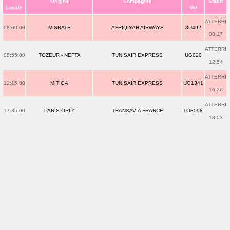
Origine
Compagnie
Statut
Locale
Vol
ATTERRI
08:00:00
MISRATE
AFRIQIYAH AIRWAYS
8U492
08:17
ATTERRI
08:55:00
TOZEUR - NEFTA
TUNISAIR EXPRESS
UG020
12:54
ATTERRI
12:15:00
MITIGA
TUNISAIR EXPRESS
UG1341
16:30
ATTERRI
17:35:00
PARIS ORLY
TRANSAVIA FRANCE
TO8098
18:03