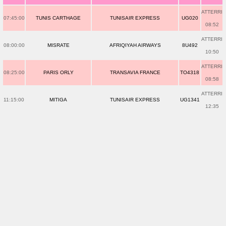
ATTERRI
07:45:00
TUNIS CARTHAGE
TUNISAIR EXPRESS
UG020
08:52
ATTERRI
08:00:00
MISRATE
AFRIQIYAH AIRWAYS
8U492
10:50
ATTERRI
08:25:00
PARIS ORLY
TRANSAVIA FRANCE
TO4318
08:58
ATTERRI
11:15:00
MITIGA
TUNISAIR EXPRESS
UG1341
12:35