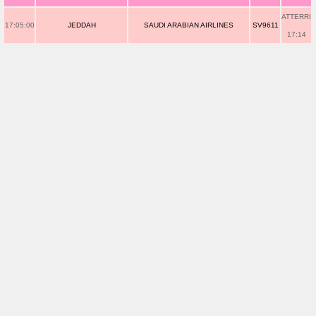
ATTERRI
17:05:00
JEDDAH
SAUDI ARABIAN AIRLINES
SV9611
17:14