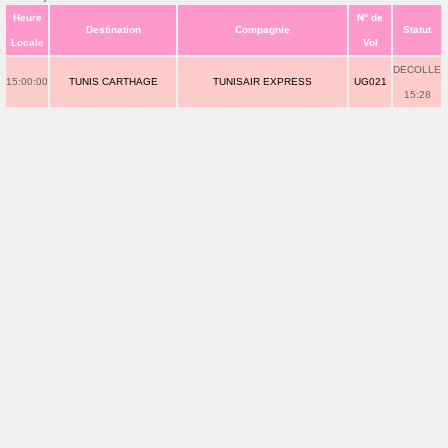
Heure
N° de
Destination
Compagnie
Statut
Locale
Vol
DECOLLE
15:00:00
TUNIS CARTHAGE
TUNISAIR EXPRESS
UG021
15:28