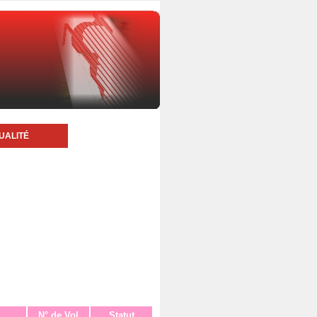
UALITÉ
N° de Vol
Statut