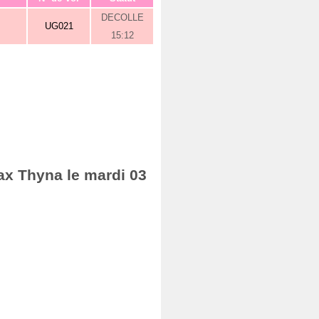
DECOLLE
UG021
15:12
ax Thyna le mardi 03