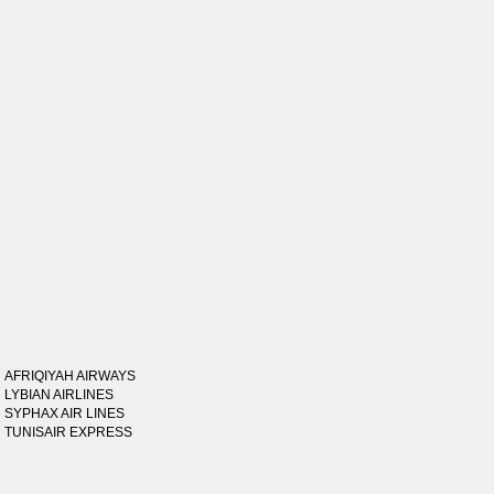
AFRIQIYAH AIRWAYS
LYBIAN AIRLINES
SYPHAX AIR LINES
TUNISAIR EXPRESS