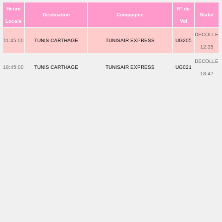
Heure
N° de
Destination
Compagnie
Statut
Locale
Vol
DECOLLE
11:45:00
TUNIS CARTHAGE
TUNISAIR EXPRESS
UG205
12:35
DECOLLE
18:45:00
TUNIS CARTHAGE
TUNISAIR EXPRESS
UG021
18:47