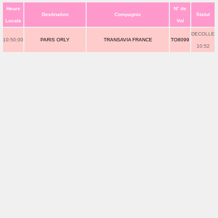
Heure
N° de
Destination
Compagnie
Statut
Locale
Vol
DECOLLE
10:50:00
PARIS ORLY
TRANSAVIA FRANCE
TO8099
10:52