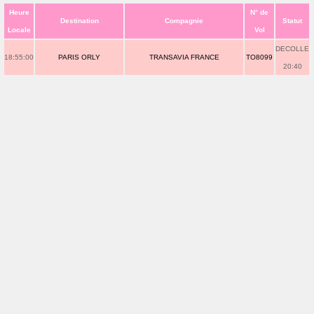
Heure
N° de
Destination
Compagnie
Statut
Locale
Vol
DECOLLE
18:55:00
PARIS ORLY
TRANSAVIA FRANCE
TO8099
20:40