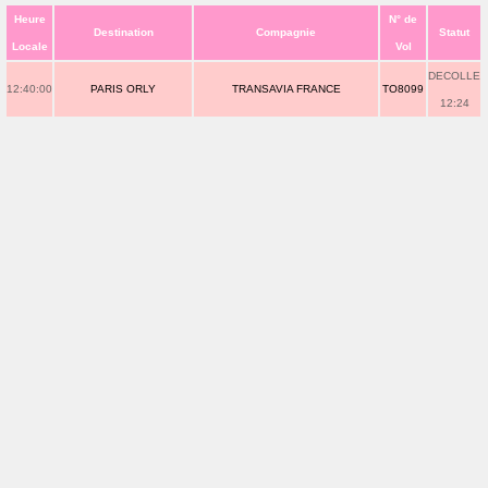
Heure
N° de
Destination
Compagnie
Statut
Locale
Vol
DECOLLE
12:40:00
PARIS ORLY
TRANSAVIA FRANCE
TO8099
12:24