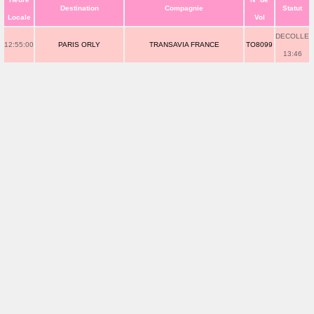
Destination
Compagnie
Statut
Locale
Vol
DECOLLE
12:55:00
PARIS ORLY
TRANSAVIA FRANCE
TO8099
13:46