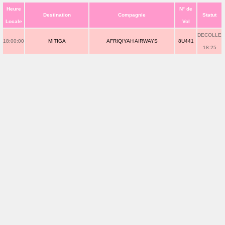
Heure
N° de
Destination
Compagnie
Statut
Locale
Vol
DECOLLE
18:00:00
MITIGA
AFRIQIYAH AIRWAYS
8U441
18:25