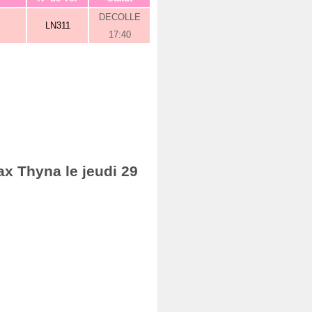
DECOLLE
LN311
17:40
ax Thyna le jeudi 29