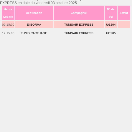
EXPRESS en date du vendredi 03 octobre 2025
Heure
N° de
Destination
Compagnie
Statut
Locale
Vol
09:15:00
El BORMA
TUNISAIR EXPRESS
UG204
12:15:00
TUNIS CARTHAGE
TUNISAIR EXPRESS
UG205