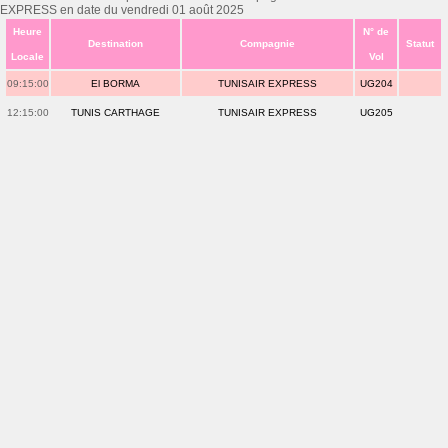
EXPRESS en date du vendredi 01 août 2025
Heure
N° de
Destination
Compagnie
Statut
Locale
Vol
09:15:00
El BORMA
TUNISAIR EXPRESS
UG204
12:15:00
TUNIS CARTHAGE
TUNISAIR EXPRESS
UG205