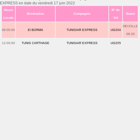
EXPRESS en date du vendredi 17 juin 2022
Heure
N° de
Destination
Compagnie
Statut
Locale
Vol
DECOLLE
09:00:00
El BORMA
TUNISAIR EXPRESS
UG204
08:33
12:00:00
TUNIS CARTHAGE
TUNISAIR EXPRESS
UG205