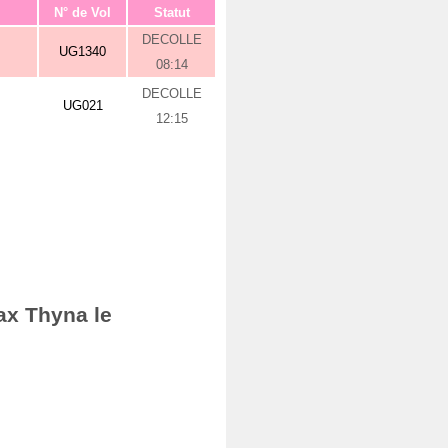
N° de Vol
Statut
DECOLLE
UG1340
08:14
DECOLLE
UG021
12:15
ax Thyna le