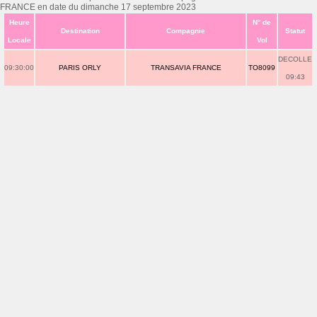
FRANCE en date du dimanche 17 septembre 2023
Heure
N° de
Destination
Compagnie
Statut
Locale
Vol
DECOLLE
09:30:00
PARIS ORLY
TRANSAVIA FRANCE
TO8099
09:43