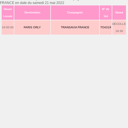
FRANCE en date du samedi 21 mai 2022
Heure
N° de
Destination
Compagnie
Statut
Locale
Vol
DECOLLE
19:00:00
PARIS ORLY
TRANSAVIA FRANCE
TO4319
19:30