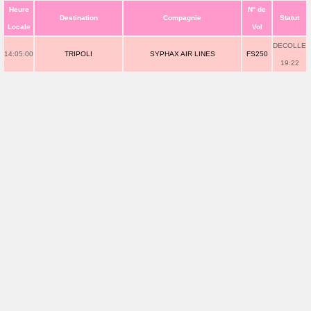
Heure
N° de
Destination
Compagnie
Statut
Locale
Vol
DECOLLE
14:05:00
TRIPOLI
SYPHAX AIR LINES
FS250
19:22