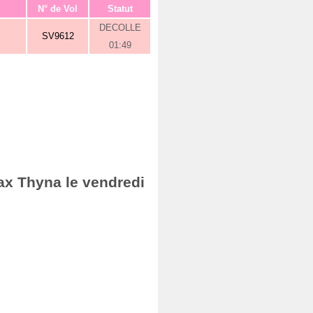
N° de Vol
Statut
DECOLLE
SV9612
01:49
ax Thyna le vendredi