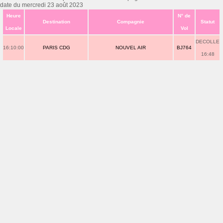
date du mercredi 23 août 2023
Heure
N° de
Destination
Compagnie
Statut
Locale
Vol
DECOLLE
16:10:00
PARIS CDG
NOUVEL AIR
BJ764
16:48