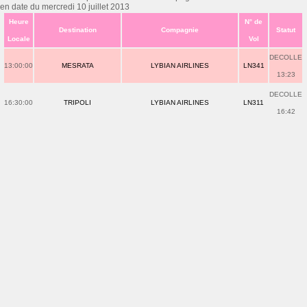
en date du mercredi 10 juillet 2013
Heure
N° de
Destination
Compagnie
Statut
Locale
Vol
DECOLLE
13:00:00
MESRATA
LYBIAN AIRLINES
LN341
13:23
DECOLLE
16:30:00
TRIPOLI
LYBIAN AIRLINES
LN311
16:42