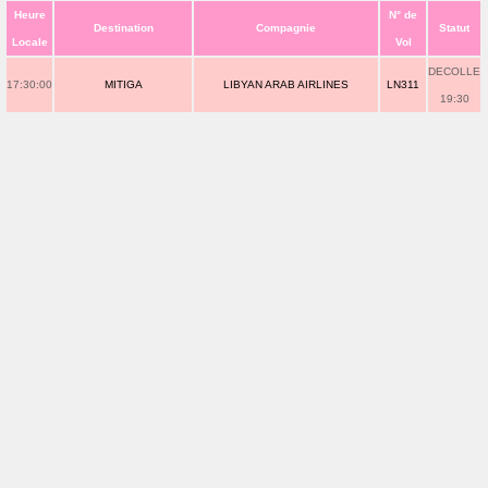
Heure
N° de
Destination
Compagnie
Statut
Locale
Vol
DECOLLE
17:30:00
MITIGA
LIBYAN ARAB AIRLINES
LN311
19:30