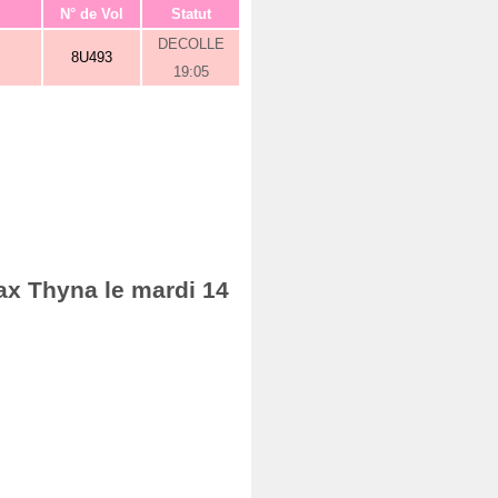
N° de Vol
Statut
DECOLLE
8U493
19:05
ax Thyna le mardi 14