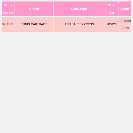
Heure
N° de
Origine
Compagnie
Statut
Locale
Vol
ATTERRI
07:45:00
TUNIS CARTHAGE
TUNISAIR EXPRESS
UG020
07:20