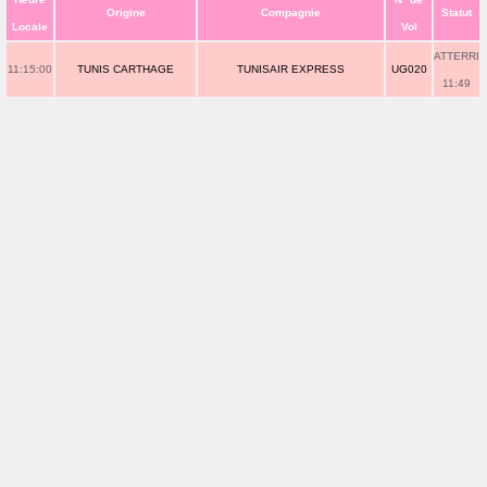
Origine
Compagnie
Statut
Locale
Vol
ATTERRI
11:15:00
TUNIS CARTHAGE
TUNISAIR EXPRESS
UG020
11:49