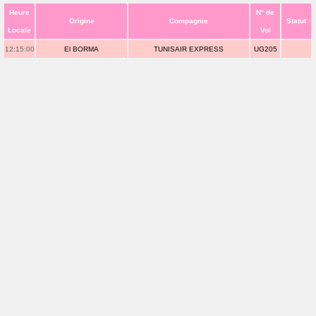
Heure
N° de
Origine
Compagnie
Statut
Locale
Vol
12:15:00
El BORMA
TUNISAIR EXPRESS
UG205