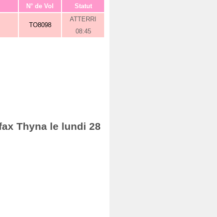
N° de Vol
Statut
ATTERRI
TO8098
08:45
fax Thyna le lundi 28