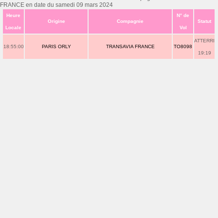
FRANCE en date du samedi 09 mars 2024
Heure
N° de
Origine
Compagnie
Statut
Locale
Vol
ATTERRI
18:55:00
PARIS ORLY
TRANSAVIA FRANCE
TO8098
19:19