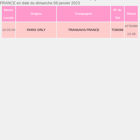
FRANCE en date du dimanche 08 janvier 2023
Heure
N° de
Origine
Compagnie
Statut
Locale
Vol
ATTERRI
10:05:00
PARIS ORLY
TRANSAVIA FRANCE
TO8098
10:48