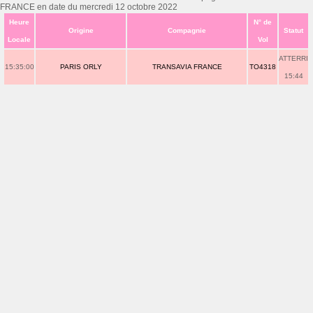
FRANCE en date du mercredi 12 octobre 2022
Heure
N° de
Origine
Compagnie
Statut
Locale
Vol
ATTERRI
15:35:00
PARIS ORLY
TRANSAVIA FRANCE
TO4318
15:44