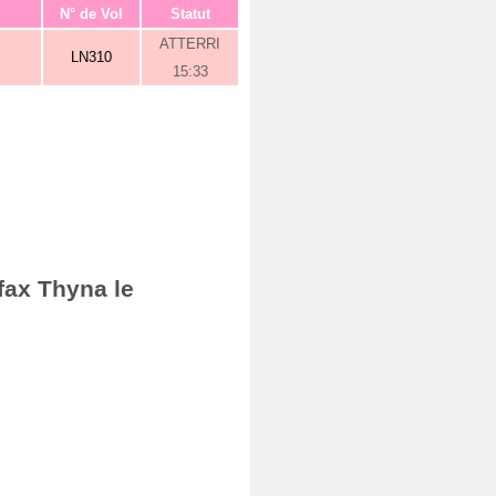
N° de Vol
Statut
ATTERRI
LN310
15:33
fax Thyna le