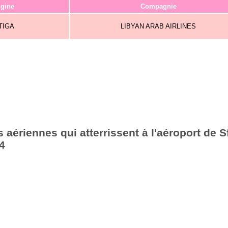
igine
Compagnie
TIGA
LIBYAN ARAB AIRLINES
aériennes qui atterrissent à l'aéroport de S
4