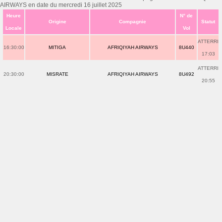
AIRWAYS en date du mercredi 16 juillet 2025
Heure
N° de
Origine
Compagnie
Statut
Locale
Vol
ATTERRI
16:30:00
MITIGA
AFRIQIYAH AIRWAYS
8U440
17:03
ATTERRI
20:30:00
MISRATE
AFRIQIYAH AIRWAYS
8U492
20:55